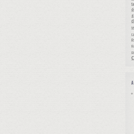
f
d
g
d
v
r
p
p
p
A