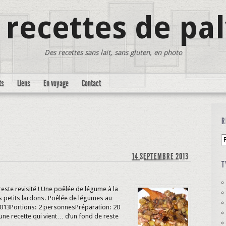
 recettes de pa
Des recettes sans lait, sans gluten, en photo
ts
Liens
En voyage
Contact
R
14 SEPTEMBRE 2013
T
reste revisité ! Une poêlée de légume à la
es petits lardons. Poêlée de légumes au
2013Portions: 2 personnesPréparation: 20
une recette qui vient… d’un fond de reste