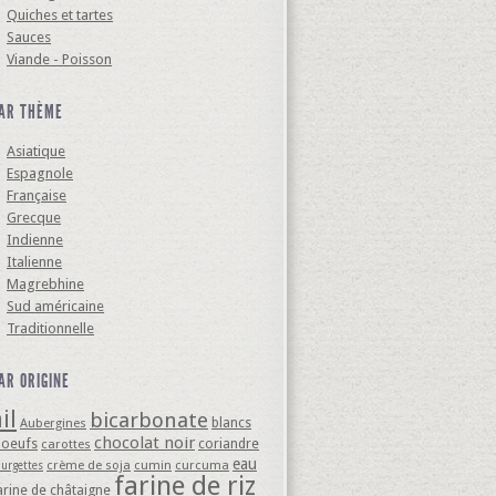
Quiches et tartes
Sauces
Viande - Poisson
AR THÈME
Asiatique
Espagnole
Française
Grecque
Indienne
Italienne
Magrebhine
Sud américaine
Traditionnelle
AR ORIGINE
il
bicarbonate
blancs
Aubergines
chocolat noir
'oeufs
coriandre
carottes
eau
crème de soja
cumin
curcuma
ourgettes
farine de riz
arine de châtaigne