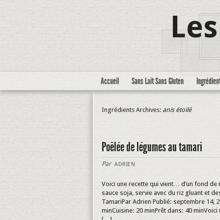
Les
Accueil
Sans Lait Sans Gluten
Ingrédien
Ingrédients Archives:
anis étoilé
Poêlée de légumes au tamari
Par
ADRIEN
Voici une recette qui vient… d’un fond de 
sauce soja, servie avec du riz gluant et d
TamariPar Adrien Publié: septembre 14, 
minCuisine: 20 minPrêt dans: 40 minVoici 
[…]