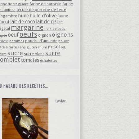
farine de sarrasin
farine
arine de riz gluant
fécule de pomme de terre
e tapioca
huile d'olive
huile
jaune
ingembre
lait de coco
lait de riz
'oeuf
lait
margarine
égétal
noix de coco
oeufs
oignons
oeuf
oignon
apée
oivre
poudre d'amande
pommes
poulet
sel
riz
âte à tarte sans gluten
rhum
sel,
sucre
sucre
sucre blanc
oivre
complet
tomates
échalottes
U HASARD DES RECETTES…
Caviar