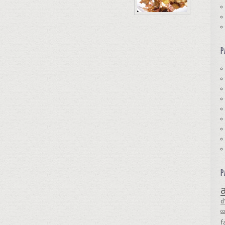
P
P
a
d
c
f