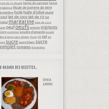
farine de sarrasin
farine
arine de riz gluant
fécule de pomme de terre
e tapioca
huile d'olive
huile
jaune
ingembre
lait de coco
lait de riz
'oeuf
lait
margarine
égétal
noix de coco
oeufs
oignons
oeuf
oignon
apée
oivre
poudre d'amande
pommes
poulet
sel
riz
âte à tarte sans gluten
rhum
sel,
sucre
sucre
sucre blanc
oivre
complet
tomates
échalottes
U HASARD DES RECETTES…
Injera,
galette