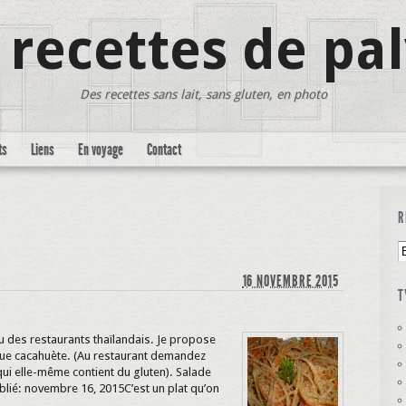
 recettes de pa
Des recettes sans lait, sans gluten, en photo
ts
Liens
En voyage
Contact
R
16 NOVEMBRE 2015
T
u des restaurants thaïlandais. Je propose
 que cacahuète. (Au restaurant demandez
 qui elle-même contient du gluten). Salade
blié: novembre 16, 2015C’est un plat qu’on