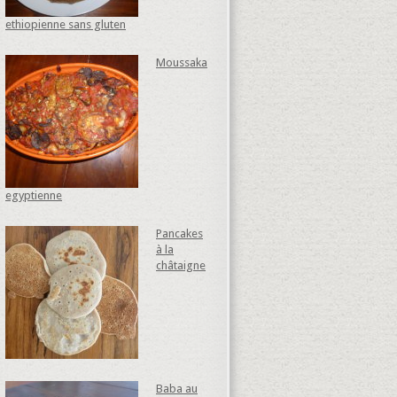
ethiopienne sans gluten
Moussaka
egyptienne
Pancakes
à la
châtaigne
Baba au