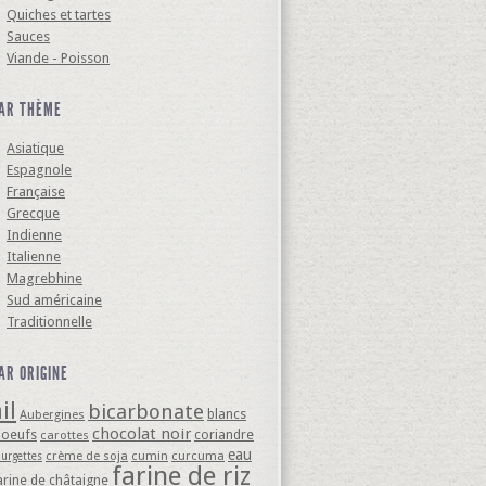
Quiches et tartes
Sauces
Viande - Poisson
AR THÈME
Asiatique
Espagnole
Française
Grecque
Indienne
Italienne
Magrebhine
Sud américaine
Traditionnelle
AR ORIGINE
il
bicarbonate
blancs
Aubergines
chocolat noir
'oeufs
coriandre
carottes
eau
crème de soja
cumin
curcuma
ourgettes
farine de riz
arine de châtaigne