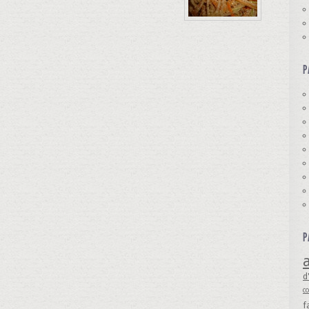
P
P
a
d
c
f