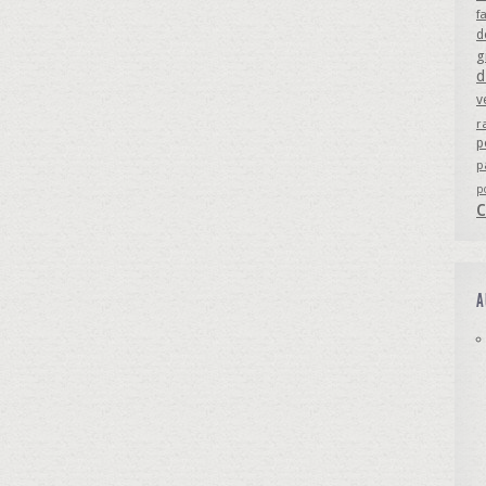
f
d
g
d
v
r
p
p
p
A