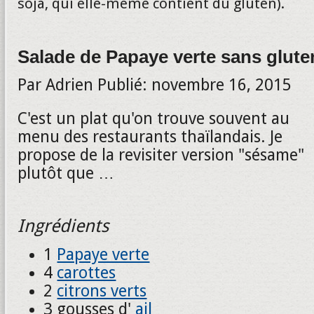
soja, qui elle-même contient du gluten).
Salade de Papaye verte sans glute
Par
Adrien
Publié:
novembre 16, 2015
C'est un plat qu'on trouve souvent au
menu des restaurants thaïlandais. Je
propose de la revisiter version "sésame"
plutôt que …
Ingrédients
1
Papaye verte
4
carottes
2
citrons verts
3 gousses d'
ail