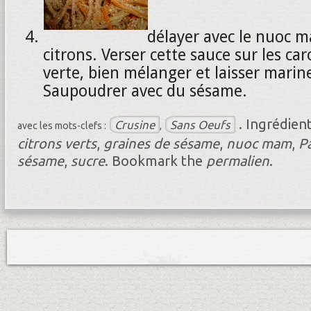
délayer avec le nuoc m
citrons. Verser cette sauce sur les car
verte, bien mélanger et laisser marin
Saupoudrer avec du sésame.
.
Ingrédien
Crusine
Sans Oeufs
avec les mots-clefs :
,
citrons verts
,
graines de sésame
,
nuoc mam
,
P
sésame
,
sucre
.
Bookmark the
permalien
.