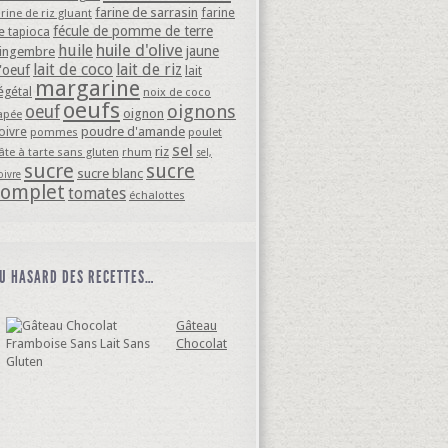
farine de sarrasin
farine
arine de riz gluant
fécule de pomme de terre
e tapioca
huile d'olive
huile
jaune
ingembre
lait de coco
lait de riz
'oeuf
lait
margarine
égétal
noix de coco
oeufs
oignons
oeuf
oignon
apée
oivre
poudre d'amande
pommes
poulet
sel
riz
âte à tarte sans gluten
rhum
sel,
sucre
sucre
sucre blanc
oivre
complet
tomates
échalottes
U HASARD DES RECETTES…
Gâteau
Chocolat