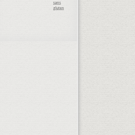
sans
gluten