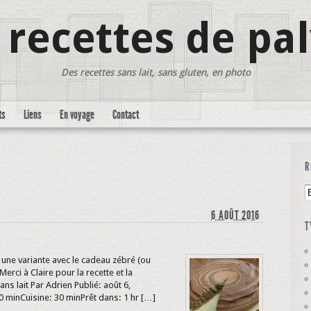
 recettes de pa
Des recettes sans lait, sans gluten, en photo
ts
Liens
En voyage
Contact
R
6 AOÛT 2016
T
une variante avec le cadeau zébré (ou
 Merci à Claire pour la recette et la
ans lait Par Adrien Publié: août 6,
 minCuisine: 30 minPrêt dans: 1 hr […]