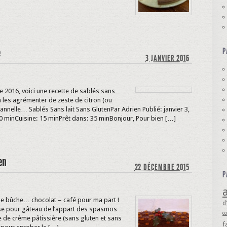
e
P
3 JANVIER 2016
 2016, voici une recette de sablés sans
a les agrémenter de zeste de citron (ou
nelle… Sablés Sans lait Sans GlutenPar Adrien Publié: janvier 3,
 minCuisine: 15 minPrêt dans: 35 minBonjour, Pour bien […]
en
22 DÉCEMBRE 2015
P
a
e bûche… chocolat – café pour ma part !
d
base pour gâteau de l’appart des spasmos
c
me de crème pâtissière (sans gluten et sans
f