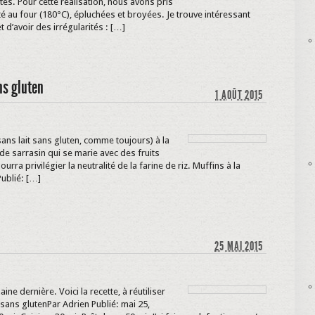
s. Pour cette réalisation, nous avons pris
 au four (180°C), épluchées et broyées. Je trouve intéressant
 d’avoir des irrégularités : […]
ns gluten
1 AOÛT 2015
ans lait sans gluten, comme toujours) à la
ne de sarrasin qui se marie avec des fruits
ra privilégier la neutralité de la farine de riz. Muffins à la
Publié: […]
25 MAI 2015
aine dernière. Voici la recette, à réutiliser
t sans glutenPar Adrien Publié: mai 25,