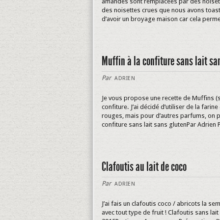
amandes sont remplacées par des noisette
des noisettes crues que nous avons toasté
d’avoir un broyage maison car cela permet
Muffin à la confiture sans lait sa
Par
ADRIEN
Je vous propose une recette de Muffins (s
confiture. J’ai décidé d’utiliser de la fari
rouges, mais pour d’autres parfums, on pour
confiture sans lait sans glutenPar Adrien 
Clafoutis au lait de coco
Par
ADRIEN
J’ai fais un clafoutis coco / abricots la sem
avec tout type de fruit ! Clafoutis sans lai