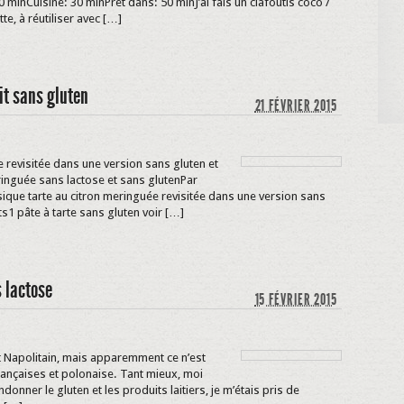
minCuisine: 30 minPrêt dans: 50 minJ’ai fais un clafoutis coco /
te, à réutiliser avec […]
it sans gluten
21 FÉVRIER 2015
e revisitée dans une version sans gluten et
eringuée sans lactose et sans glutenPar
ssique tarte au citron meringuée revisitée dans une version sans
ts1 pâte à tarte sans gluten voir […]
 lactose
15 FÉVRIER 2015
t Napolitain, mais apparemment ce n’est
 françaises et polonaise. Tant mieux, moi
donner le gluten et les produits laitiers, je m’étais pris de