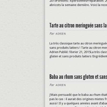
2015Portions: 4 personnesPréparation: 20 
abricots la semaine dernière. Voici la recet
Tarte au citron meringuée sans la
Par
ADRIEN
La très classique tarte au citron meringué
sans produits laitiers ! Tarte au citron m
Adrien Publié: février 21, 2015La très cla
gluten et sans produits laitiers !Ingrédien
Baba au rhum sans gluten et sans
Par
ADRIEN
J’étais persuadé que le baba au rhum étai
pas le cas : il aurait des origines mixtes
aussi ! Il y a quelques années avant d’aban