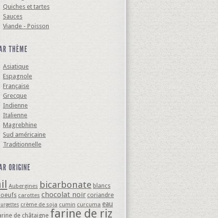
Quiches et tartes
Sauces
Viande - Poisson
AR THÈME
Asiatique
Espagnole
Française
Grecque
Indienne
Italienne
Magrebhine
Sud américaine
Traditionnelle
AR ORIGINE
il
bicarbonate
blancs
Aubergines
chocolat noir
'oeufs
coriandre
carottes
eau
crème de soja
cumin
curcuma
ourgettes
farine de riz
arine de châtaigne