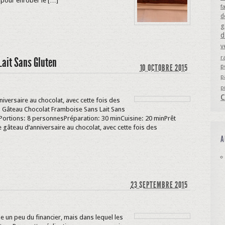
 pour enrober le […]
f
d
g
d
v
r
Lait Sans Gluten
10 OCTOBRE 2015
p
p
p
niversaire au chocolat, avec cette fois des
. Gâteau Chocolat Framboise Sans Lait Sans
5Portions: 8 personnesPréparation: 30 minCuisine: 20 minPrêt
 gâteau d’anniversaire au chocolat, avec cette fois des
A
23 SEPTEMBRE 2015
e un peu du financier, mais dans lequel les