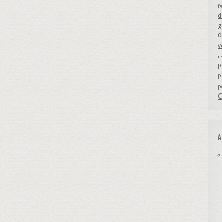
f
d
g
d
v
r
p
p
p
A