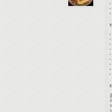
P
P
a
d
c
f