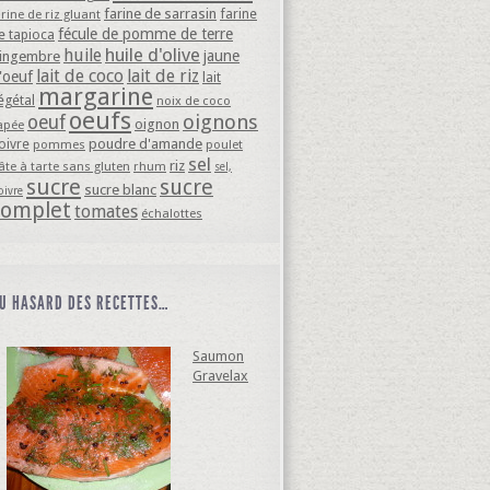
farine de sarrasin
farine
arine de riz gluant
fécule de pomme de terre
e tapioca
huile d'olive
huile
jaune
ingembre
lait de coco
lait de riz
'oeuf
lait
margarine
égétal
noix de coco
oeufs
oignons
oeuf
oignon
apée
oivre
poudre d'amande
pommes
poulet
sel
riz
âte à tarte sans gluten
rhum
sel,
sucre
sucre
sucre blanc
oivre
complet
tomates
échalottes
U HASARD DES RECETTES…
Saumon
Gravelax