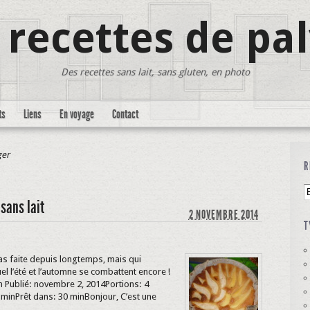
 recettes de pa
Des recettes sans lait, sans gluten, en photo
ts
Liens
En voyage
Contact
ger
R
sans lait
2 NOVEMBRE 2014
T
pas faite depuis longtemps, mais qui
l l’été et l’automne se combattent encore !
 Publié: novembre 2, 2014Portions: 4
minPrêt dans: 30 minBonjour, C’est une