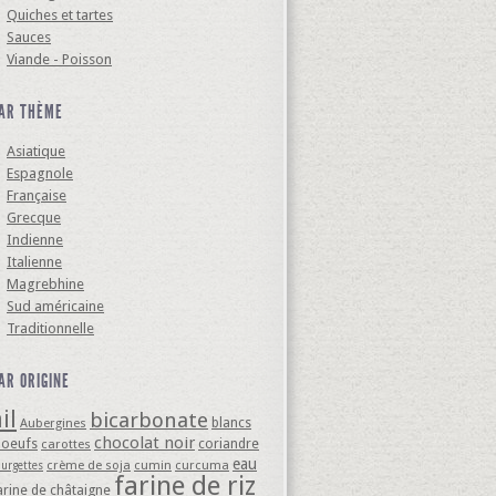
Quiches et tartes
Sauces
Viande - Poisson
AR THÈME
Asiatique
Espagnole
Française
Grecque
Indienne
Italienne
Magrebhine
Sud américaine
Traditionnelle
AR ORIGINE
il
bicarbonate
blancs
Aubergines
chocolat noir
'oeufs
coriandre
carottes
eau
crème de soja
cumin
curcuma
ourgettes
farine de riz
arine de châtaigne