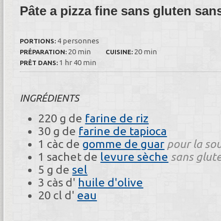
Pâte a pizza fine sans gluten san
4 personnes
PORTIONS:
20 min
20 min
PRÉPARATION:
CUISINE:
1 hr 40 min
PRÊT DANS:
INGRÉDIENTS
220 g de
farine de riz
30 g de
farine de tapioca
1 càc de
gomme de guar
pour la so
1 sachet de
levure sèche
sans glut
5 g de
sel
3 càs d'
huile d'olive
20 cl d'
eau