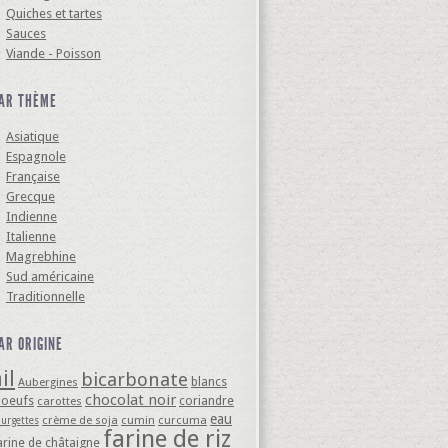
Quiches et tartes
Sauces
Viande - Poisson
AR THÈME
Asiatique
Espagnole
Française
Grecque
Indienne
Italienne
Magrebhine
Sud américaine
Traditionnelle
AR ORIGINE
il
bicarbonate
blancs
Aubergines
chocolat noir
'oeufs
coriandre
carottes
eau
crème de soja
cumin
curcuma
ourgettes
farine de riz
arine de châtaigne