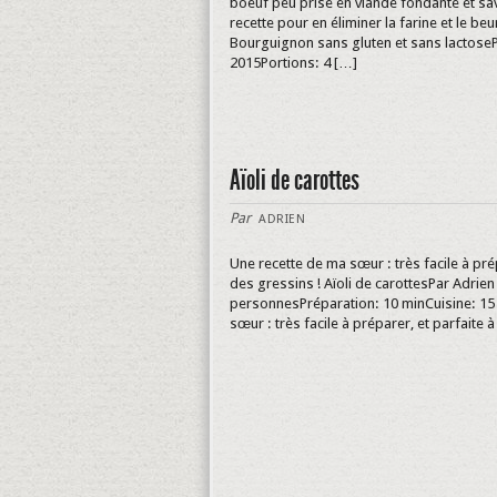
boeuf peu prisé en viande fondante et savo
recette pour en éliminer la farine et le b
Bourguignon sans gluten et sans lactoseP
2015Portions: 4 […]
Aïoli de carottes
Par
ADRIEN
Une recette de ma sœur : très facile à pré
des gressins ! Aïoli de carottesPar Adrie
personnesPréparation: 10 minCuisine: 15
sœur : très facile à préparer, et parfaite