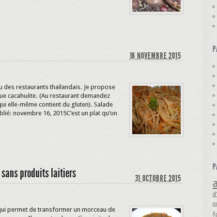
P
16 NOVEMBRE 2015
u des restaurants thaïlandais. Je propose
 que cacahuète. (Au restaurant demandez
 qui elle-même contient du gluten). Salade
blié: novembre 16, 2015C’est un plat qu’on
P
sans produits laitiers
31 OCTOBRE 2015
a
d
c
 qui permet de transformer un morceau de
f