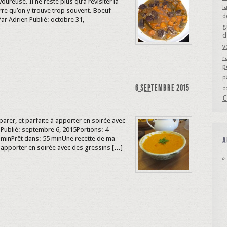
ureuse. Il ne reste plus qu’à revisiter la
f
eurre qu’on y trouve trop souvent. Boeuf
d
ar Adrien Publié: octobre 31,
g
d
v
r
p
p
6 SEPTEMBRE 2015
p
parer, et parfaite à apporter en soirée avec
n Publié: septembre 6, 2015Portions: 4
 minPrêt dans: 55 minUne recette de ma
A
 à apporter en soirée avec des gressins […]