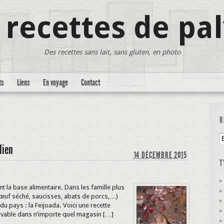
 recettes de pa
Des recettes sans lait, sans gluten, en photo
ts
Liens
En voyage
Contact
R
lien
14 DÉCEMBRE 2015
T
ent la base alimentaire. Dans les famille plus
(bœuf séché, saucisses, abats de porcs,…)
u pays : la Feijoada. Voici une recette
ouvable dans n’importe quel magasin […]