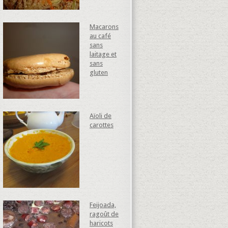
Macarons
au café
sans
laitage et
sans
gluten
Aïoli de
carottes
Feijoada,
ragoût de
haricots