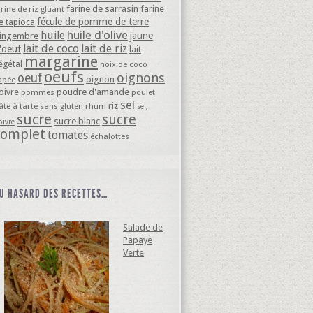
farine de sarrasin
farine
arine de riz gluant
fécule de pomme de terre
e tapioca
huile d'olive
huile
jaune
ingembre
lait de coco
lait de riz
'oeuf
lait
margarine
égétal
noix de coco
oeufs
oignons
oeuf
oignon
apée
oivre
poudre d'amande
pommes
poulet
sel
riz
âte à tarte sans gluten
rhum
sel,
sucre
sucre
sucre blanc
oivre
complet
tomates
échalottes
U HASARD DES RECETTES…
Salade de
Papaye
Verte