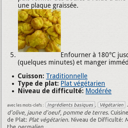
une plaque graissée.
Enfourner à 180°C jusq
(quelques minutes) et manger immé
Cuisson:
Traditionnelle
Type de plat:
Plat végétarien
Niveau de difficulté:
Modérée
Ingrédients basiques
Végétarien
avec les mots-clefs :
,
d'olive
,
jaune d'oeuf
,
pomme de terres
.
Cuisin
de Plat:
Plat végétarien
.
Niveau de Difficulté:
M
the
permalien
.