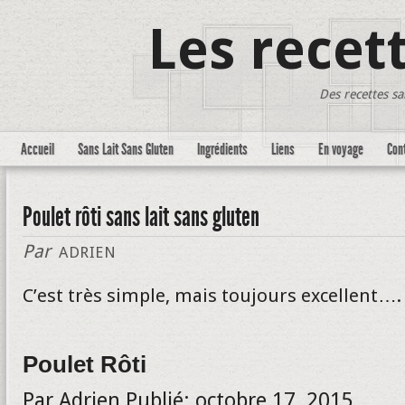
Les recet
Des recettes sa
Accueil
Sans Lait Sans Gluten
Ingrédients
Liens
En voyage
Con
Poulet rôti sans lait sans gluten
Par
ADRIEN
C’est très simple, mais toujours excellent….
Poulet Rôti
Par
Adrien
Publié:
octobre 17, 2015