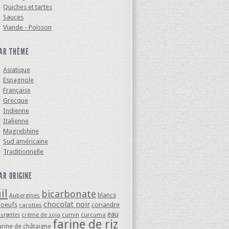
Quiches et tartes
Sauces
Viande - Poisson
AR THÈME
Asiatique
Espagnole
Française
Grecque
Indienne
Italienne
Magrebhine
Sud américaine
Traditionnelle
AR ORIGINE
il
bicarbonate
blancs
Aubergines
chocolat noir
'oeufs
coriandre
carottes
eau
crème de soja
cumin
curcuma
ourgettes
farine de riz
arine de châtaigne