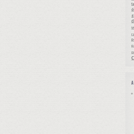
f
d
g
d
v
r
p
p
p
A