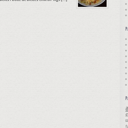
P
P
a
d
c
f