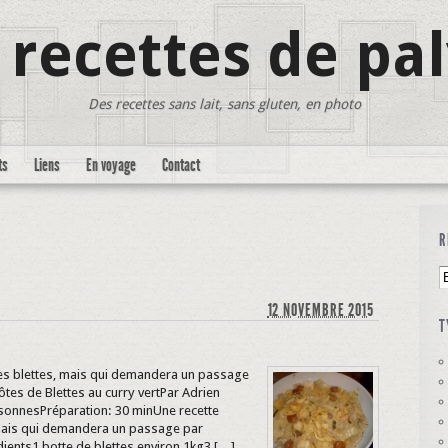
 recettes de pa
Des recettes sans lait, sans gluten, en photo
ts
Liens
En voyage
Contact
R
12 NOVEMBRE 2015
T
es blettes, mais qui demandera un passage
ôtes de Blettes au curry vertPar Adrien
rsonnesPréparation: 30 minUne recette
mais qui demandera un passage par
dients1 botte de blettes environ 1kg3 […]