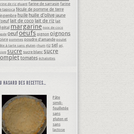
farine de sarrasin
farine
arine de riz gluant
fécule de pomme de terre
e tapioca
huile d'olive
huile
jaune
ingembre
lait de coco
lait de riz
'oeuf
lait
margarine
égétal
noix de coco
oeufs
oignons
oeuf
oignon
apée
oivre
poudre d'amande
pommes
poulet
sel
riz
âte à tarte sans gluten
rhum
sel,
sucre
sucre
sucre blanc
oivre
complet
tomates
échalottes
U HASARD DES RECETTES…
Pâte
simili-
feuilletée
sans
gluten et
sans
lactose