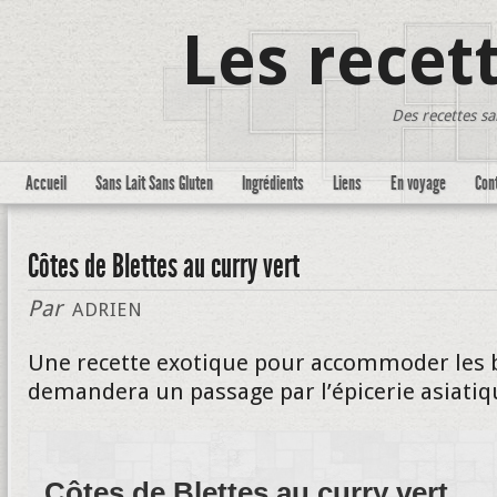
Les recet
Des recettes sa
Accueil
Sans Lait Sans Gluten
Ingrédients
Liens
En voyage
Con
Côtes de Blettes au curry vert
Par
ADRIEN
Une recette exotique pour accommoder les b
demandera un passage par l’épicerie asiati
Côtes de Blettes au curry vert