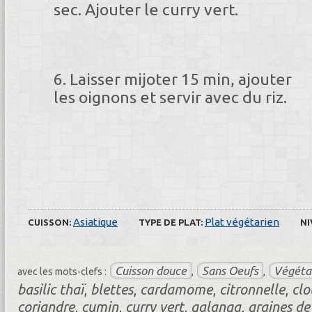
sec. Ajouter le curry vert.
Laisser mijoter 15 min, ajouter
les oignons et servir avec du riz.
Asiatique
Plat végétarien
CUISSON:
TYPE DE PLAT:
NI
Cuisson douce
Sans Oeufs
Végéta
avec les mots-clefs :
,
,
basilic thaï
,
blettes
,
cardamome
,
citronnelle
,
clo
coriandre
,
cumin
,
curry vert
,
galanga
,
graines d