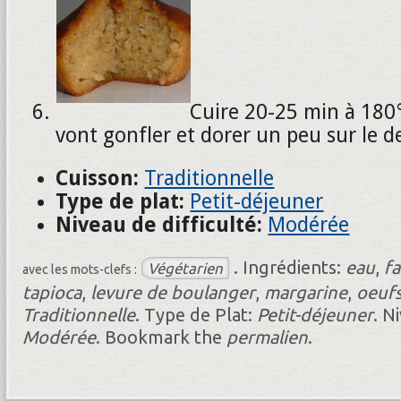
Cuire 20-25 min à 180°
vont gonfler et dorer un peu sur le d
Cuisson:
Traditionnelle
Type de plat:
Petit-déjeuner
Niveau de difficulté:
Modérée
.
Ingrédients:
eau
,
fa
Végétarien
avec les mots-clefs :
tapioca
,
levure de boulanger
,
margarine
,
oeuf
Traditionnelle
.
Type de Plat:
Petit-déjeuner
.
Ni
Modérée
.
Bookmark the
permalien
.