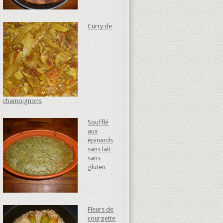
Curry de
champignons
Soufflé
aux
épinards
sans lait
sans
gluten
Fleurs de
courgette