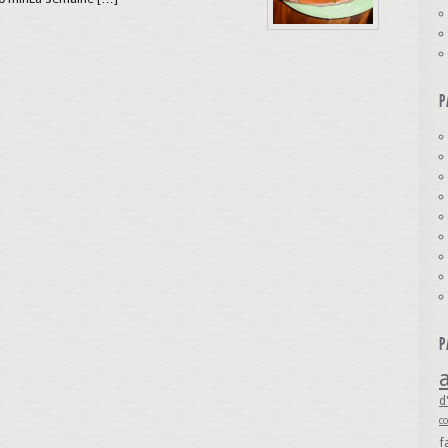
P
P
a
d
c
f