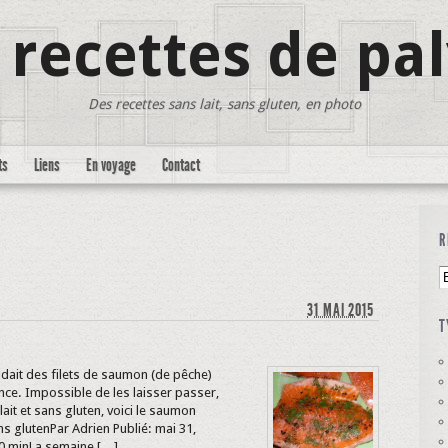
 recettes de pa
Des recettes sans lait, sans gluten, en photo
ts
Liens
En voyage
Contact
R
31 MAI 2015
T
dait des filets de saumon (de pêche)
ence. Impossible de les laisser passer,
lait et sans gluten, voici le saumon
s glutenPar Adrien Publié: mai 31,
10 minLa semaine […]