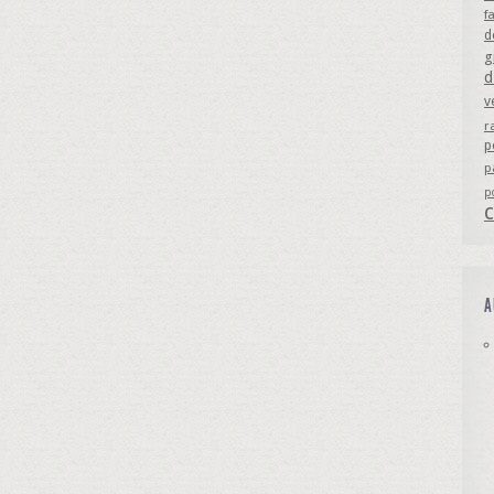
f
d
g
d
v
r
p
p
p
A