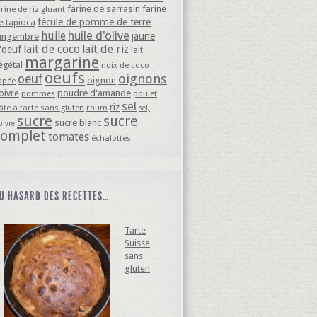
farine de sarrasin
farine
arine de riz gluant
fécule de pomme de terre
e tapioca
huile d'olive
huile
jaune
ingembre
lait de coco
lait de riz
'oeuf
lait
margarine
égétal
noix de coco
oeufs
oignons
oeuf
oignon
apée
oivre
poudre d'amande
pommes
poulet
sel
riz
âte à tarte sans gluten
rhum
sel,
sucre
sucre
sucre blanc
oivre
complet
tomates
échalottes
U HASARD DES RECETTES…
Tarte
Suisse
sans
gluten