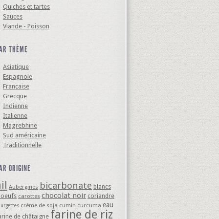
Quiches et tartes
Sauces
Viande - Poisson
AR THÈME
Asiatique
Espagnole
Française
Grecque
Indienne
Italienne
Magrebhine
Sud américaine
Traditionnelle
AR ORIGINE
il
bicarbonate
blancs
Aubergines
chocolat noir
'oeufs
coriandre
carottes
eau
crème de soja
cumin
curcuma
ourgettes
farine de riz
arine de châtaigne