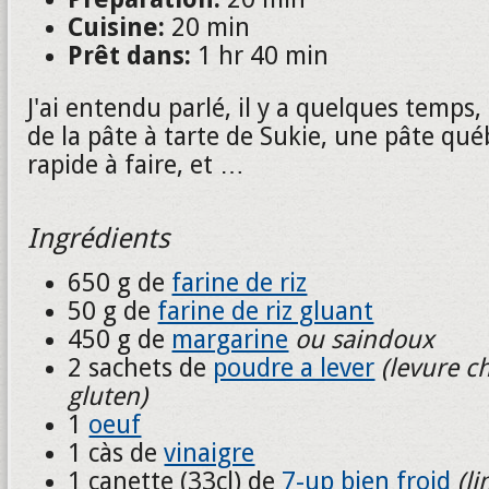
Cuisine:
20 min
Prêt dans:
1 hr 40 min
J'ai entendu parlé, il y a quelques temps,
de la pâte à tarte de Sukie, une pâte québ
rapide à faire, et …
Ingrédients
650 g de
farine de riz
50 g de
farine de riz gluant
450 g de
margarine
ou saindoux
2 sachets de
poudre a lever
(levure c
gluten)
1
oeuf
1 càs de
vinaigre
1 canette (33cl) de
7-up bien froid
(l